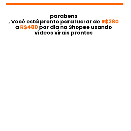
parabens
, Você está pronto para lucrar de
R$380
a
R$480
por dia na Shopee usando
vídeos virais prontos
Toque para ativar o áudio
QUERO GARANTIR MINHA VAGA
O que você vai receber no
Fórmula
Shopee:
Lista dos produtos mais vendidos
Vídeos prontos para copiar e colar
Atualização semanal dos vídeos virais
Desafio 2K em 7 dias