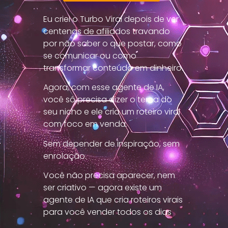
Eu criei o Turbo Viral depois de ver
centenas de afiliados travando
por não saber o que postar, como
se comunicar ou como
transformar conteúdo em dinheiro.
Agora, com esse agente de IA,
você só precisa dizer o tema do
seu nicho e ele cria um roteiro viral
com foco em venda.
Sem depender de inspiração, sem
enrolação.
Você não precisa aparecer, nem
ser criativo — agora existe um
agente de IA que cria roteiros virais
para você vender todos os dias