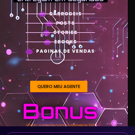
CARROCEIS
POSTS
STORIES
EBOOKS
PAGINAS DE VENDAS
QUERO MEU AGENTE
Bonus
Válido somente para os
primeiros 100
compradores.