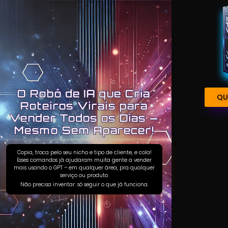
O Robô de IA que Cria
QU
Roteiros Virais para
Vender Todos os Dias —
Mesmo Sem Aparecer!
Copia, troca pelo seu nicho e tipo de cliente, e cola!
Esses comandos já ajudaram muita gente a vender
mais usando o GPT – em qualquer área, pra qualquer
serviço ou produto.
Não precisa inventar: só seguir o que já funciona.