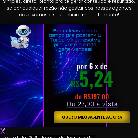
Simples, direto, pronto pra te gerar conteúdo e resultado.
se por qualquer razão não gostar dos nossos agentes
devolvemos o seu dinheiro imediatamente!
Sem ideias e sem
tempo pra postar? O
Turbo Viral resolve
pra você e ainda
gera vendas!
por 6 x de
5,24
R$
de R$
197,00
Ou 27,90 a vista
QUERO MEU AGENTE AGORA
Expet
digitall 2025 | Todos os direitos reservados